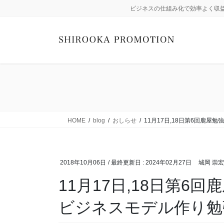
コ
ナ
ビジネスの仕組み化で効率よく収
ン
ビ
テ
ゲ
ン
ー
ツ
シ
に
ョ
移
ン
動
に
移
動
HOME
blog
おしらせ
11月17日,18日第6回鹿屋
2018年10月06日
/ 最終更新日 :
2024年02月27日
城岡 崇宏
11月17日,18日第6
ビジネスモデル作り勉