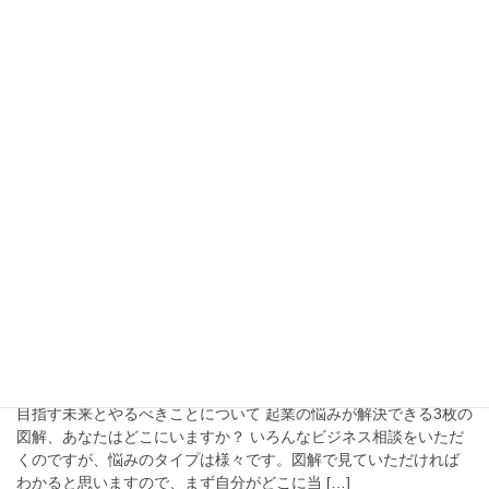
い。などやりたいことはたくさんあって […]
2016年04月10日
ブランディング
結果が大きく変わるプロフィールの書き方&全
員の成功を目指す交流会！
結果が大きく変わるプロフィールの書き方&全員の成功を目指す交
流会！ 昨日は東京神田で勉強会と交流会を開催しました。講師は
先日札幌でもセミナーをやっていただいた出版プロデューサーの
山田さんです。 山田さんは、これま […]
2016年04月02日
ブランディング
起業やビジネスの悩みが解決できる3枚の図解
目指す未来とやるべきことについて 起業の悩みが解決できる3枚の
図解、あなたはどこにいますか？ いろんなビジネス相談をいただ
くのですが、悩みのタイプは様々です。図解で見ていただければ
わかると思いますので、まず自分がどこに当 […]