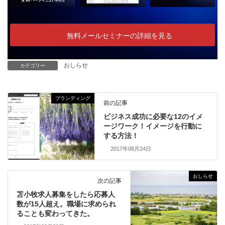
無料メールセミナーの詳細を見る
おしらせ
カテゴリー
ブランディング
前の記事
ビジネス成功に必要な12のイメ
ージワーク！イメージを行動に
する方法！
2017年08月24日
おしらせ
次の記事
苫小牧求人募集をしたら応募人
数が15人超え。職場に求められ
ることも変わってきた。