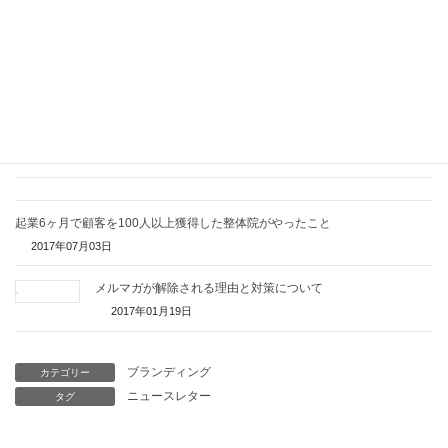
無料メールセミナーの詳細を見る
関連記事
起業6ヶ月で顧客を100人以上獲得した整体院がやったこと
2017年07月03日
メルマガが解除される理由と対策について
2017年01月19日
ブランディング
カテゴリー
ニュースレター
タグ