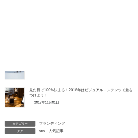
ブログやFacebookを使った集客手順：焦って告知ばかりして
も集客は出ない。
2018年08月09日
ブログやSNSの組み合わせ集客で重要なことはアイディア発想
です。
2018年05月17日
読みたくなるタイトルと文章の書き方は何を学べば良いのか？
2017年12月30日
見た目で100%決まる！2018年はビジュアルコンテンツで差を
つけよう！
2017年11月01日
ブランディング
カテゴリー
sns
人気記事
タグ