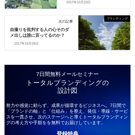
2017年10月20日
ブランディング
次の記事
自撮りを批判する人の心そのダ
メ出しは誰に言ってるのか？
2017年10月26日
7日間無料メールセミナー
トータルブランディングの
設計図
努力や感覚に頼らず、成果が循環するビジネスへ。7日間で
「ブランドの軸」と「仕組み」を整え、発信・導線・サービ
スを一貫させ、次のステージへと導くトータルブランディン
グの考え方や手順をを無料でお届けしています。
登録特典