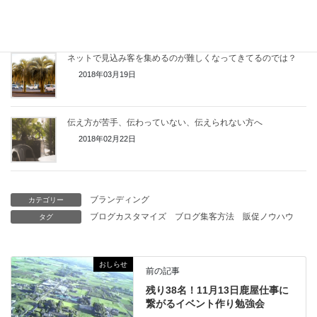
に？
2018年05月08日
ネットで見込み客を集めるのが難しくなってきてるのでは？
2018年03月19日
伝え方が苦手、伝わっていない、伝えられない方へ
2018年02月22日
ブランディング
カテゴリー
ブログカスタマイズ
ブログ集客方法
販促ノウハウ
タグ
おしらせ
前の記事
残り38名！11月13日鹿屋仕事に
繋がるイベント作り勉強会