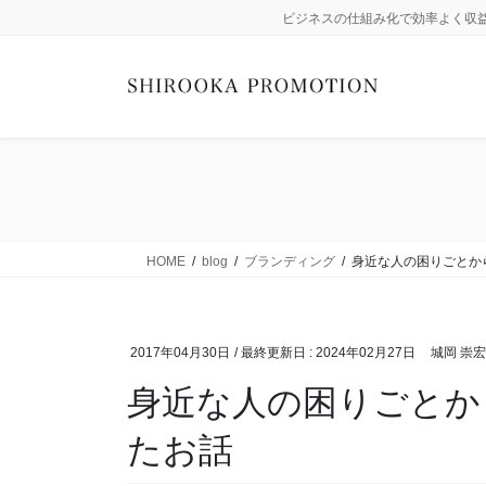
コ
ナ
ビジネスの仕組み化で効率よく収
ン
ビ
テ
ゲ
ン
ー
ツ
シ
に
ョ
移
ン
動
に
移
動
HOME
blog
ブランディング
身近な人の困りごとか
2017年04月30日
/ 最終更新日 :
2024年02月27日
城岡 崇宏
身近な人の困りごとか
たお話