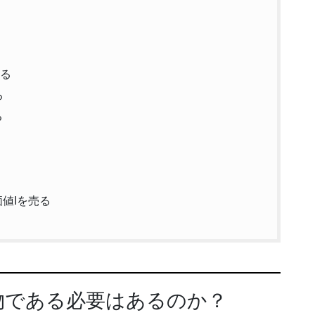
作る
る
る
値Iを売る
物である必要はあるのか？