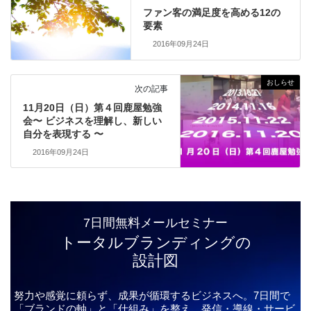
ファン客の満足度を高める12の
要素
2016年09月24日
おしらせ
次の記事
11月20日（日）第４回鹿屋勉強
会〜 ビジネスを理解し、新しい
自分を表現する 〜
2016年09月24日
7日間無料メールセミナー
トータルブランディングの
設計図
努力や感覚に頼らず、成果が循環するビジネスへ。7日間で
「ブランドの軸」と「仕組み」を整え、発信・導線・サービ