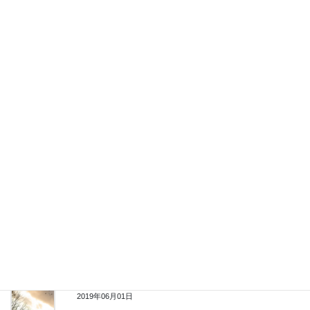
城岡のコンサル起業1年目：月商2万円飛び込み営業を続ける毎
日
2019年08月06日
それが通用するのもあと3年。これからのビジネスを軌道に乗
せるために
2019年07月14日
サロンリピート集客は1枚のExcelシートでできる！
2019年06月16日
輝きたい人をゴールに導く、自分は裏で支えるのが仕事
2019年06月02日
全ての悩みは挑戦すれば解消できる
2019年06月01日