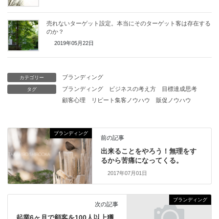
売れないターゲット設定。本当にそのターゲット客は存在する
のか？
2019年05月22日
ブランディング
カテゴリー
ブランディング
ビジネスの考え方
目標達成思考
タグ
顧客心理
リピート集客ノウハウ
販促ノウハウ
ブランディング
前の記事
出来ることをやろう！無理をす
るから苦痛になってくる。
2017年07月01日
ブランディング
次の記事
起業6ヶ月で顧客を100人以上獲