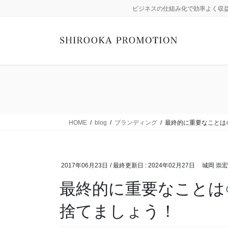
コ
ナ
ビジネスの仕組み化で効率よく収
ン
ビ
テ
ゲ
ン
ー
ツ
シ
に
ョ
移
ン
動
に
移
動
HOME
blog
ブランディング
最終的に重要なことは
2017年06月23日
/ 最終更新日 :
2024年02月27日
城岡 崇宏
最終的に重要なことは
捨てましょう！