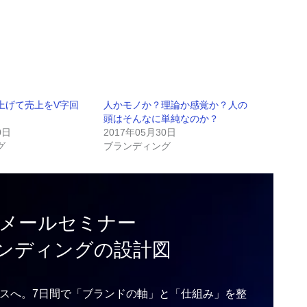
上げて売上をV字回
人かモノか？理論か感覚か？人の
頭はそんなに単純なのか？
0日
2017年05月30日
グ
ブランディング
料メールセミナー
ンディングの設計図
スへ。7日間で「ブランドの軸」と「仕組み」を整